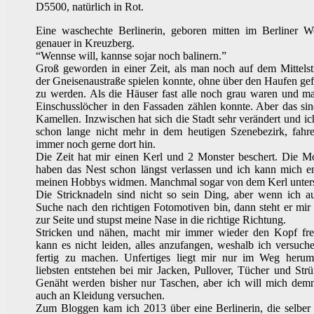
D5500, natürlich in Rot.
Eine waschechte Berlinerin, geboren mitten im Berliner W
genauer in Kreuzberg.
“Wennse will, kannse sojar noch balinern.”
Groß geworden in einer Zeit, als man noch auf dem Mittelst
der Gneisenaustraße spielen konnte, ohne über den Haufen ge
zu werden. Als die Häuser fast alle noch grau waren und m
Einschusslöcher in den Fassaden zählen konnte. Aber das sin
Kamellen. Inzwischen hat sich die Stadt sehr verändert und ic
schon lange nicht mehr in dem heutigen Szenebezirk, fahr
immer noch gerne dort hin.
Die Zeit hat mir einen Kerl und 2 Monster beschert. Die M
haben das Nest schon längst verlassen und ich kann mich e
meinen Hobbys widmen. Manchmal sogar von dem Kerl unters
Die Stricknadeln sind nicht so sein Ding, aber wenn ich a
Suche nach den richtigen Fotomotiven bin, dann steht er mir
zur Seite und stupst meine Nase in die richtige Richtung.
Stricken und nähen, macht mir immer wieder den Kopf frei
kann es nicht leiden, alles anzufangen, weshalb ich versuche
fertig zu machen. Unfertiges liegt mir nur im Weg heru
liebsten entstehen bei mir Jacken, Pullover, Tücher und Str
Genäht werden bisher nur Taschen, aber ich will mich dem
auch an Kleidung versuchen.
Zum Bloggen kam ich 2013 über eine Berlinerin, die selber