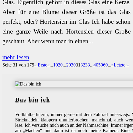
Glas. Eigentlich gehört in dieses Glas eine Kerze.
Aber für eine Blume dieser Größe ist das Glas
perfekt, oder? Hortensien im Glas Ich habe schon
eine ganze Weile nach Hortensien dieser Größe
geschaut. Aber wenn man in einen...
mehr lesen
Seite 31 von 175
« Erste
«
...
10
20
...
29
30
31
32
33
...
40
50
60
...
»
Letzte »
Das bin ich
Vollblutberlinerin, immer gerne mit dem Fahrrad unterwegs.
Stricknadeln klappern ununterbrochen, manchmal, auch wen
lese. Ich versuche mich auch an der Nähmaschine. Immer irg
am „Machen“ und dann ist da noch meine Kamera. Eine 