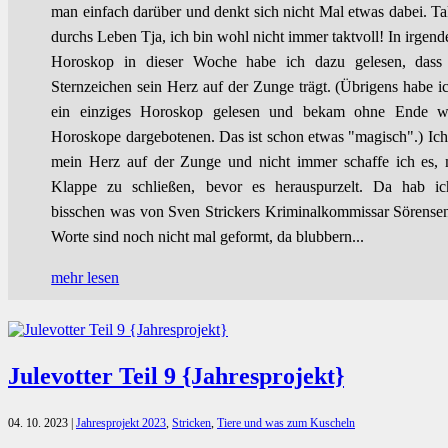
man einfach darüber und denkt sich nicht Mal etwas dabei. Ta
durchs Leben Tja, ich bin wohl nicht immer taktvoll! In irgen
Horoskop in dieser Woche habe ich dazu gelesen, dass
Sternzeichen sein Herz auf der Zunge trägt. (Übrigens habe i
ein einziges Horoskop gelesen und bekam ohne Ende we
Horoskope dargebotenen. Das ist schon etwas "magisch".) Ich
mein Herz auf der Zunge und nicht immer schaffe ich es, 
Klappe zu schließen, bevor es herauspurzelt. Da hab ic
bisschen was von Sven Strickers Kriminalkommissar Sörense
Worte sind noch nicht mal geformt, da blubbern...
mehr lesen
Julevotter Teil 9 {Jahresprojekt}
04. 10. 2023
|
Jahresprojekt 2023
,
Stricken
,
Tiere und was zum Kuscheln