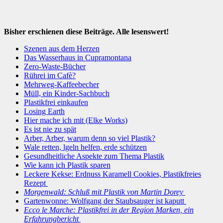
Bisher erschienen diese Beiträge. Alle lesenswert!
Szenen aus dem Herzen
Das Wasserhaus in Cupramontana
Zero-Waste-Bücher
Rührei im Cafè?
Mehrweg-Kaffeebecher
Müll, ein Kinder-Sachbuch
Plastikfrei einkaufen
Losing Earth
Hier mache ich mit (Elke Works)
Es ist nie zu spät
Arber, Arber, warum denn so viel Plastik?
Wale retten, lgeln helfen, erde schützen
Gesundheitliche Aspekte zum Thema Plastik
Wie kann ich Plastik sparen
Leckere Kekse: Erdnuss Karamell Cookies, Plastikfreies
Rezept
Morgenwald: Schluß mit Plastik von Martin Dorey
Gartenwonne: Wolfgang der Staubsauger ist kaputt
Ecco le Marche: Plastikfrei in der Region Marken, ein
Erfahrungbericht