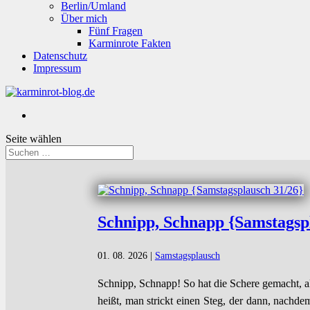
Berlin/Umland
Über mich
Fünf Fragen
Karminrote Fakten
Datenschutz
Impressum
Seite wählen
Schnipp, Schnapp {Samstagsp
01. 08. 2026
|
Samstagsplausch
Schnipp, Schnapp! So hat die Schere gemacht, al
heißt, man strickt einen Steg, der dann, nachde