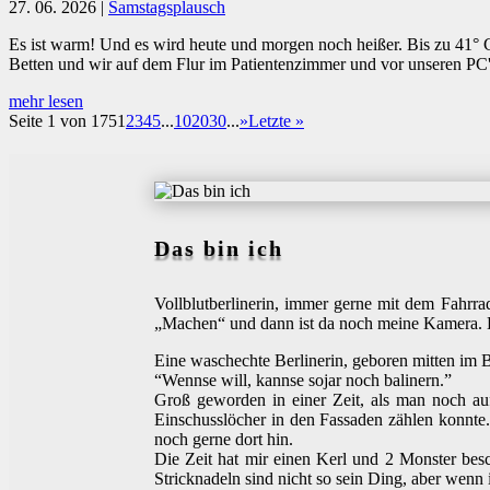
27. 06. 2026
|
Samstagsplausch
Es ist warm! Und es wird heute und morgen noch heißer. Bis zu 41° C
Betten und wir auf dem Flur im Patientenzimmer und vor unseren PC's
mehr lesen
Seite 1 von 175
1
2
3
4
5
...
10
20
30
...
»
Letzte »
Das bin ich
Vollblutberlinerin, immer gerne mit dem Fahr
„Machen“ und dann ist da noch meine Kamera. E
Eine waschechte Berlinerin, geboren mitten im B
“Wennse will, kannse sojar noch balinern.”
Groß geworden in einer Zeit, als man noch au
Einschusslöcher in den Fassaden zählen konnte.
noch gerne dort hin.
Die Zeit hat mir einen Kerl und 2 Monster be
Stricknadeln sind nicht so sein Ding, aber wenn 