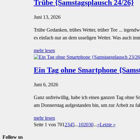
Trübe {Samstagsplausch 24/26}
Juni 13, 2026
Trübe Gedanken, trübes Wetter, trüber Tee ... irgendwi
es einfach nur an dem usseligen Wetter. Was auch imme
mehr lesen
Ein Tag ohne Smartphone {Samst
Juni 6, 2026
Ganz unfreiwillig, habe ich einen ganzen Tag ohne Sm
am Donnerstag aufgestanden bin, um zur Arbeit zu fahr
mehr lesen
Seite 1 von 70
1
2
3
4
5
...
10
20
30
...
»
Letzte »
Follow us