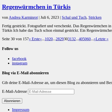
Regenwürmchen in Türkis
von
Andrea Karminrot
|
Juli 6, 2023
|
Schal und Tuch
,
Stricken
Fertig gestrickt. Fotografiert und verschenkt. Das Regenwürmchen in
Türkis Ich habe das Tuch schon einmal gestrickt. Ein Regenwürmchen
Seite 30 von 157
« Erste
«
...
10
20
...
28
29
30
31
32
...
40
50
60
...
»
Letzte »
Follow us
facebook
instagram
Blog via E-Mail abonnieren
Gib deine E-Mail-Adresse an, um diesen Blog zu abonnieren und Bena
E-Mail-Adresse
Abonnieren
Impressum