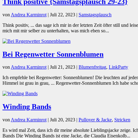
Think positive {Samstagsplausch 29-23}
von
Andrea Karminrot
|
Juli 22, 2023
|
Samstagsplausch
Think positiv, ... das sage ich mir in der letzten Zeit öfter still und
mich mit mir selber zu unterhalten, was mich eben so...
Bei Regenwetter Sonnenblumen
von
Andrea Karminrot
|
Juli 21, 2023
|
Blumenfreitag
,
LinkParty
Ich empfehle bei Regenwetter: Sonnenblumen! Die leuchten auf jeden
Himmel ist grau in grau, ... Regenwetter-Sonnenblumen Ich habe schon
Winding Bands
von
Andrea Karminrot
|
Juli 20, 2023
|
Pullover & Jacke
,
Stricken
Es wird mal Zeit, dass ich dir meine absolute Lieblingsjacke zeige. I
Bands Die Winding Bands ist eine Jacke, die Claudia Eisenkolb...