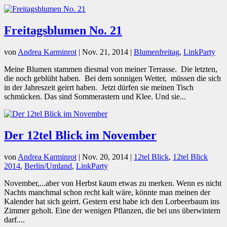
Freitagsblumen No. 21
von
Andrea Karminrot
|
Nov. 21, 2014
|
Blumenfreitag
,
LinkParty
Meine Blumen stammen diesmal von meiner Terrasse. Die letzten,
die noch geblüht haben. Bei dem sonnigen Wetter, müssen die sich
in der Jahreszeit geirrt haben. Jetzt dürfen sie meinen Tisch
schmücken. Das sind Sommerastern und Klee. Und sie...
Der 12tel Blick im November
von
Andrea Karminrot
|
Nov. 20, 2014
|
12tel Blick
,
12tel Blick
2014
,
Berlin/Umland
,
LinkParty
November,...aber von Herbst kaum etwas zu merken. Wenn es nicht
Nachts manchmal schon recht kalt wäre, könnte man meinen der
Kalender hat sich geirrt. Gestern erst habe ich den Lorbeerbaum ins
Zimmer geholt. Eine der wenigen Pflanzen, die bei uns überwintern
darf....