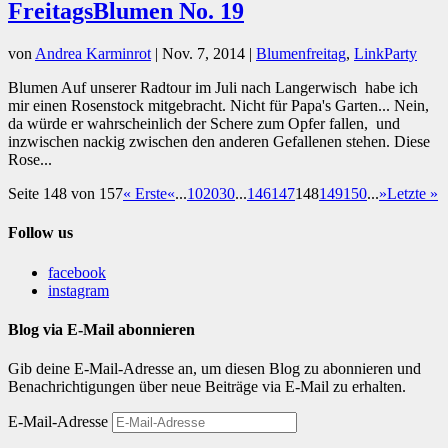
FreitagsBlumen No. 19
von
Andrea Karminrot
|
Nov. 7, 2014
|
Blumenfreitag
,
LinkParty
Blumen Auf unserer Radtour im Juli nach Langerwisch habe ich
mir einen Rosenstock mitgebracht. Nicht für Papa's Garten... Nein,
da würde er wahrscheinlich der Schere zum Opfer fallen, und
inzwischen nackig zwischen den anderen Gefallenen stehen. Diese
Rose...
Seite 148 von 157
« Erste
«
...
10
20
30
...
146
147
148
149
150
...
»
Letzte »
Follow us
facebook
instagram
Blog via E-Mail abonnieren
Gib deine E-Mail-Adresse an, um diesen Blog zu abonnieren und
Benachrichtigungen über neue Beiträge via E-Mail zu erhalten.
E-Mail-Adresse