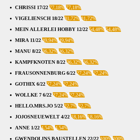
CHRISSI 17/22
77,18%
77,18%
VIGELIENSCH 18/22
81,72%
81,72%
MEIN ALLERLEI HOBBY 12/22
54,48%
54,48%
MIRA 11/22
49,94%
49,94%
MANU 8/22
36,32%
36,32%
KAMPFKNOTEN 8/22
36,32%
36,32%
FRAUSONNENBURG 6/22
27,24%
27,24%
GOTHIX 6/22
27,24%
27,24%
WOLLKE 7 6/22
27,24%
27,24%
HELLO.MRS.JO 5/22
22,7%
22,7%
JOJOSNEUEWELT 4/22
18,16%
18,16%
ANNE 1/22
4,54%
4,54%
GWENDOLINS BAUSTELLEN 22/22
100%
100%