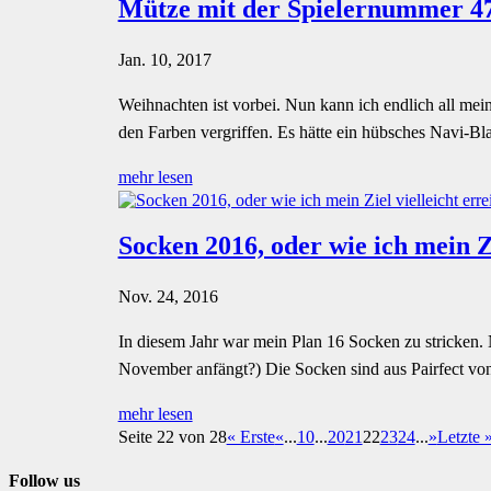
Mütze mit der Spielernummer 4
Jan. 10, 2017
Weihnachten ist vorbei. Nun kann ich endlich all mei
den Farben vergriffen. Es hätte ein hübsches Navi-Blau
mehr lesen
Socken 2016, oder wie ich mein Z
Nov. 24, 2016
In diesem Jahr war mein Plan 16 Socken zu stricken
November anfängt?) Die Socken sind aus Pairfect von 
mehr lesen
Seite 22 von 28
« Erste
«
...
10
...
20
21
22
23
24
...
»
Letzte 
Follow us