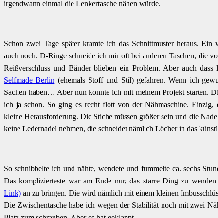
irgendwann einmal die Lenkertasche nähen würde.
Schon zwei Tage später kramte ich das Schnittmuster heraus. Ein 
auch noch. D-Ringe schneide ich mir oft bei anderen Taschen, die v
Reißverschluss und Bänder blieben ein Problem. Aber auch dass li
Selfmade Berlin
(ehemals Stoff und Stil) gefahren. Wenn ich gewus
Sachen haben… Aber nun konnte ich mit meinem Projekt starten. Di
ich ja schon. So ging es recht flott von der Nähmaschine. Einzig,
kleine Herausforderung. Die Stiche müssen größer sein und die Nadel 
keine Ledernadel nehmen, die schneidet nämlich Löcher in das künstl
So schnibbelte ich und nähte, wendete und fummelte ca. sechs Stu
Das komplizierteste war am Ende nur, das starre Ding zu wende
Link)
an zu bringen. Die wird nämlich mit einem kleinen Imbusschlüss
Die Zwischentasche habe ich wegen der Stabilität noch mit zwei Näht
Platz zum schrauben. Aber es hat geklappt.