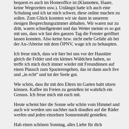
bequem es auch im Homeoffice ist (Klamotten, Haare,
keine Wegezeiten usw.). Unlängst hatte ich auch eine
Schulung und ich tat mich schwer, diese online machen zu
sollen. Zum Glück konnten wir sie dann in unserem
riesigen Besprechungszimmer abhalten. Wir waren nur zu
dritt, waren schnellgetestet und das Wetter meinte es so gut
mit uns, dass wir fast den ganzen Tag die Fenster geöffnet
lassen konnten. Also keine bzw. nicht mehr Gefahr als bei
der An-/Abreise mit dem ÖPNV, wage ich zu behaupten.
Ich freue mich, dass wir hier bei uns vor der Haustüre
gleich die Felder und ein kleines Wäldchen haben, so
treffe ich mich doch immer wieder mit Freundinnen auf
einen Plausch zum Spazierengehen, das ist dann auch live
und „in echt“ und tut der Seele gut.
Wie schön, dass ihr mit den Eltern im Garten habt sitzen
können. Kaffee im Freien zu genießen ist wahrlich ein
Genuss. Ich freue mich mit euch mit.
Heute scheint hier die Sonne sehr schön vom Himmel und
auch wir werden uns nachher nach draußen auf die Räder
werfen und jeden einzelnen Sonnenstrahl genießen.
Hab einen schönen Sonntag, alles Liebe für dich