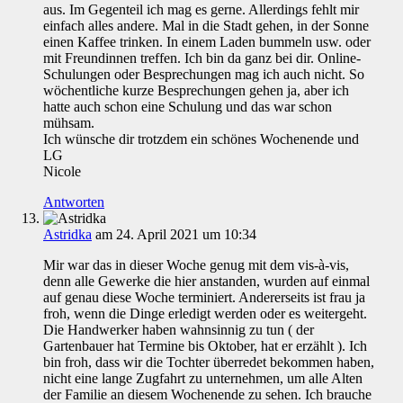
aus. Im Gegenteil ich mag es gerne. Allerdings fehlt mir
einfach alles andere. Mal in die Stadt gehen, in der Sonne
einen Kaffee trinken. In einem Laden bummeln usw. oder
mit Freundinnen treffen. Ich bin da ganz bei dir. Online-
Schulungen oder Besprechungen mag ich auch nicht. So
wöchentliche kurze Besprechungen gehen ja, aber ich
hatte auch schon eine Schulung und das war schon
mühsam.
Ich wünsche dir trotzdem ein schönes Wochenende und
LG
Nicole
Antworten
Astridka
am 24. April 2021 um 10:34
Mir war das in dieser Woche genug mit dem vis-à-vis,
denn alle Gewerke die hier anstanden, wurden auf einmal
auf genau diese Woche terminiert. Andererseits ist frau ja
froh, wenn die Dinge erledigt werden oder es weitergeht.
Die Handwerker haben wahnsinnig zu tun ( der
Gartenbauer hat Termine bis Oktober, hat er erzählt ). Ich
bin froh, dass wir die Tochter überredet bekommen haben,
nicht eine lange Zugfahrt zu unternehmen, um alle Alten
der Familie an diesem Wochenende zu sehen. Ich brauche