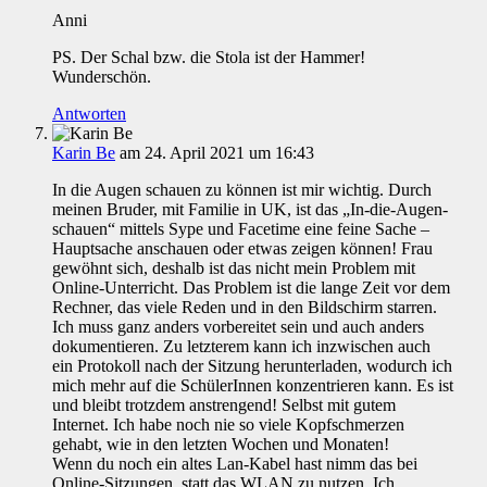
Anni
PS. Der Schal bzw. die Stola ist der Hammer!
Wunderschön.
Antworten
Karin Be
am 24. April 2021 um 16:43
In die Augen schauen zu können ist mir wichtig. Durch
meinen Bruder, mit Familie in UK, ist das „In-die-Augen-
schauen“ mittels Sype und Facetime eine feine Sache –
Hauptsache anschauen oder etwas zeigen können! Frau
gewöhnt sich, deshalb ist das nicht mein Problem mit
Online-Unterricht. Das Problem ist die lange Zeit vor dem
Rechner, das viele Reden und in den Bildschirm starren.
Ich muss ganz anders vorbereitet sein und auch anders
dokumentieren. Zu letzterem kann ich inzwischen auch
ein Protokoll nach der Sitzung herunterladen, wodurch ich
mich mehr auf die SchülerInnen konzentrieren kann. Es ist
und bleibt trotzdem anstrengend! Selbst mit gutem
Internet. Ich habe noch nie so viele Kopfschmerzen
gehabt, wie in den letzten Wochen und Monaten!
Wenn du noch ein altes Lan-Kabel hast nimm das bei
Online-Sitzungen, statt das WLAN zu nutzen. Ich