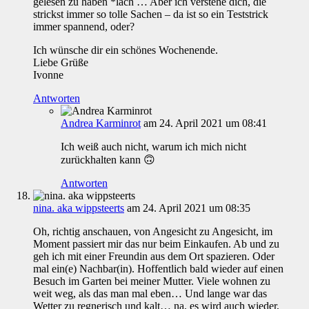
gelesen zu haben *lach … Aber ich verstehe dich, die
strickst immer so tolle Sachen – da ist so ein Teststrick
immer spannend, oder?
Ich wünsche dir ein schönes Wochenende.
Liebe Grüße
Ivonne
Antworten
Andrea Karminrot
am 24. April 2021 um 08:41
Ich weiß auch nicht, warum ich mich nicht
zurückhalten kann 🙃
Antworten
nina. aka wippsteerts
am 24. April 2021 um 08:35
Oh, richtig anschauen, von Angesicht zu Angesicht, im
Moment passiert mir das nur beim Einkaufen. Ab und zu
geh ich mit einer Freundin aus dem Ort spazieren. Oder
mal ein(e) Nachbar(in). Hoffentlich bald wieder auf einen
Besuch im Garten bei meiner Mutter. Viele wohnen zu
weit weg, als das man mal eben… Und lange war das
Wetter zu regnerisch und kalt… na, es wird auch wieder,