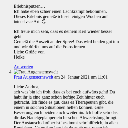
Erlebnisputzen…
Ich habe eben schier einen Lachkrampf bekommen.
Dieses Erlebnis genieße ich seit einigen Wochen auf
intensivste Art. 🙂
Ich freue mich sehr, dass es deinem Kerl wieder besser
geht.
Genießt die Auszeit an der Spree! Das wird beiden gut tun
und wir dürfen uns auf die Fotos freuen.
Liebe Grüße von
Heike
Antworten
Frau Augensternswelt
am 24. Januar 2021 um 11:01
Liebe Andrea,
ach was bin ich froh, dass es bei euch aufwärts geht! Da
habt ihr ja eine ganz schön heftige Zeit hinter euch
gebracht. Ich finde es gut, dass es Therapeuten gibt, die
einem in solchen Situationen helfen können. Gute
Besserung euch beiden auch weiterhin. Ich hoffe sehr das
dir das Nadelgeplapper ein bisschen Abwechslung bringt.
Der Austausch darüber ist bestimmt sehr hilfreich, in allen
Bereichen. Ab und zu lese ich da auch mit, wenn ich