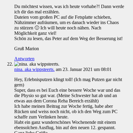
Du möchtest wissen, was ich heute vorhabe?! Dann werde
ich dir das mal erzählen.
Dateien vom großen PC auf die Fetsplatte schieben,
Nähzimmer aufräumen, um es danach wieder ins Chaos
zu stürzen 🙂 Ich will heute noch nähen. Nach
Möglichkeit ganz viel!
Schön zu lesen, das Peter auf dem Weg der Besserung ist!
Gruß Marion
Antworten
nina. aka wippsteerts.
am 23. Januar 2021 um 08:01
Hey, Erlebnisputzen klingt toll! (Ich mag Putzen gar nicht
gern)
Super, dass es bei Euch eine bessere Woche war und das
die Physio so gut war. (Meine Schwester hat ab und an
etwas aus dem Corona Reha Bereich erzählt)
Ich habe meinen Beitrag zur Woche fertig, habe aber
Rücken und weiss noch nicht, ob ich den Weg zum PC
schaffe zum Verlinken heute.
Habt ein ganz wunderschönes Wochenende mit einem
ebensolchen Ausflug, bin auf den neuen 12. gespannt.
Ganz liebe Grüße