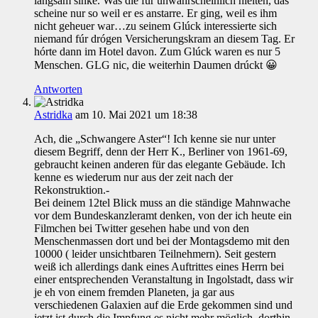
langsam sinke. Was die fúr unwahrscheinlich hielten, das
scheine nur so weil er es anstarre. Er ging, weil es ihm
nicht geheuer war…zu seinem Glúck interessierte sich
niemand fúr drógen Versicherungskram an diesem Tag. Er
hórte dann im Hotel davon. Zum Glúck waren es nur 5
Menschen. GLG nic, die weiterhin Daumen drúckt 😀
Antworten
Astridka
am 10. Mai 2021 um 18:38
Ach, die „Schwangere Aster“! Ich kenne sie nur unter
diesem Begriff, denn der Herr K., Berliner von 1961-69,
gebraucht keinen anderen für das elegante Gebäude. Ich
kenne es wiederum nur aus der zeit nach der
Rekonstruktion.-
Bei deinem 12tel Blick muss an die ständige Mahnwache
vor dem Bundeskanzleramt denken, von der ich heute ein
Filmchen bei Twitter gesehen habe und von den
Menschenmassen dort und bei der Montagsdemo mit den
10000 ( leider unsichtbaren Teilnehmern). Seit gestern
weiß ich allerdings dank eines Auftrittes eines Herrn bei
einer entsprechenden Veranstaltung in Ingolstadt, dass wir
je eh von einem fremden Planeten, ja gar aus
verschiedenen Galaxien auf die Erde gekommen sind und
jetzt ist durch die Impfung es nicht mehr möglich, dorthin