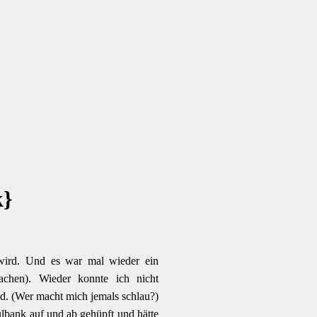
k}
t wird. Und es war mal wieder ein
machen). Wieder konnte ich nicht
nd. (Wer macht mich jemals schlau?)
ulbank auf und ab gehüpft und hätte