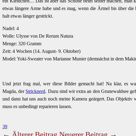
ein Kleidchen… Das ist aber das Schöne beim selber machen, man ka
etwas längere Arme habe und es mag, wenn die Ärmel bis über di
halt etwas länger gestrickt.
Nadel: 4
Wolle: Ulysse von De Rerum Natura
Menge: 320 Gramm
Zeit: 4 Wochen (14. August- 9. Oktober)
Model: Yoki-Sweater von Marianne Munier (demnächst in dem Making
Und jetzt frag mal, wer diese Bilder gemacht hat! Na klar, es w
Magda, der
Stricknerd
. Dazu sind wir extra an den Grunewaldsee gef
und dann hat uns auch noch meine Kamera geärgert. Das Objektiv wil
muss es unbedingt reparieren lassen.
39
←
Älterer Beitrag
Neuerer Beitrag
→