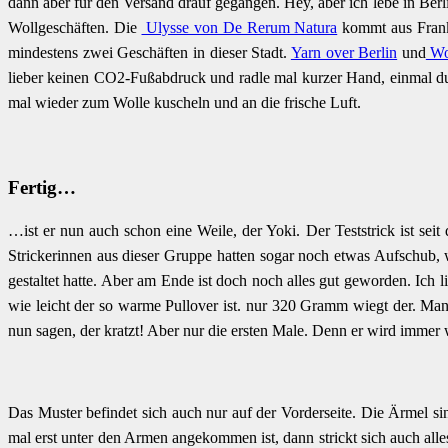
dann aber für den Versand drauf gegangen. Hey, aber ich lebe in Berli
Wollgeschäften. Die
Ulysse von De Rerum Natura
kommt aus Frankr
mindestens zwei Geschäften in dieser Stadt.
Yarn over Berlin
und
Wol
lieber keinen CO2-Fußabdruck und radle mal kurzer Hand, einmal d
mal wieder zum Wolle kuscheln und an die frische Luft.
Fertig…
…ist er nun auch schon eine Weile, der Yoki. Der Teststrick ist se
Strickerinnen aus dieser Gruppe hatten sogar noch etwas Aufschub, 
gestaltet hatte. Aber am Ende ist doch noch alles gut geworden. Ich li
wie leicht der so warme Pullover ist. nur 320 Gramm wiegt der. M
nun sagen, der kratzt! Aber nur die ersten Male. Denn er wird immer 
Das Muster befindet sich auch nur auf der Vorderseite. Die Ärmel s
mal erst unter den Armen angekommen ist, dann strickt sich auch all