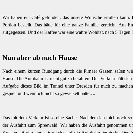
Wir haben ein Café gefunden, das unsere Wünsche erfüllen kann. 
Portion bestellt. Das hätte für eine ganze Familie gereicht. Am 
aufgegessen. Und der Kaffee war eine wahre Wohltat, nach 5 Tagen
Nun aber ab nach Hause
Nach einem kurzen Rundgang durch die Pirnaer Gassen saßen wi
Hause. Die Autobahn ist recht gut zu befahren. Der Verkehr hält sic
Aufgabe dieses Bild im Tunnel unter Dresden für mich zu machen
gespielt und wenn ich nicht so gewackelt hätte….
Das mit dem Verkehr ist so eine Sache. Nachdem ich mich noch so 
der Ausfahrt zum Spreewald. Wir haben die Ausfahrt genommen un
Kurz vor Berlin sind wir wieder auf die Autobahn gerutscht. Den S