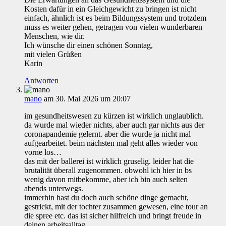
Kosten dafür in ein Gleichgewicht zu bringen ist nicht
einfach, ähnlich ist es beim Bildungssystem und trotzdem
muss es weiter gehen, getragen von vielen wunderbaren
Menschen, wie dir.
Ich wünsche dir einen schönen Sonntag,
mit vielen Grüßen
Karin
Antworten
mano
am 30. Mai 2026 um 20:07
im gesundheitswesen zu kürzen ist wirklich unglaublich.
da wurde mal wieder nichts, aber auch gar nichts aus der
coronapandemie gelernt. aber die wurde ja nicht mal
aufgearbeitet. beim nächsten mal geht alles wieder von
vorne los…
das mit der ballerei ist wirklich gruselig. leider hat die
brutalität überall zugenommen. obwohl ich hier in bs
wenig davon mitbekomme, aber ich bin auch selten
abends unterwegs.
immerhin hast du doch auch schöne dinge gemacht,
gestrickt, mit der tochter zusammen gewesen, eine tour an
die spree etc. das ist sicher hilfreich und bringt freude in
deinen arbeitsalltag.