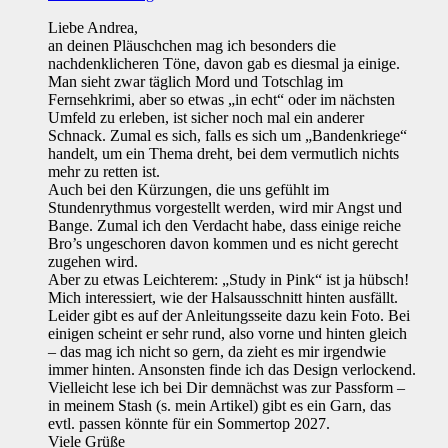
Liebe Andrea,
an deinen Pläuschchen mag ich besonders die
nachdenklicheren Töne, davon gab es diesmal ja einige.
Man sieht zwar täglich Mord und Totschlag im
Fernsehkrimi, aber so etwas „in echt“ oder im nächsten
Umfeld zu erleben, ist sicher noch mal ein anderer
Schnack. Zumal es sich, falls es sich um „Bandenkriege“
handelt, um ein Thema dreht, bei dem vermutlich nichts
mehr zu retten ist.
Auch bei den Kürzungen, die uns gefühlt im
Stundenrythmus vorgestellt werden, wird mir Angst und
Bange. Zumal ich den Verdacht habe, dass einige reiche
Bro’s ungeschoren davon kommen und es nicht gerecht
zugehen wird.
Aber zu etwas Leichterem: „Study in Pink“ ist ja hübsch!
Mich interessiert, wie der Halsausschnitt hinten ausfällt.
Leider gibt es auf der Anleitungsseite dazu kein Foto. Bei
einigen scheint er sehr rund, also vorne und hinten gleich
– das mag ich nicht so gern, da zieht es mir irgendwie
immer hinten. Ansonsten finde ich das Design verlockend.
Vielleicht lese ich bei Dir demnächst was zur Passform –
in meinem Stash (s. mein Artikel) gibt es ein Garn, das
evtl. passen könnte für ein Sommertop 2027.
Viele Grüße