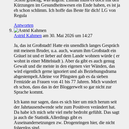
Kürzungen im Gesundheitswesen ein Ende haben, es ist ja
eh schon schlimm. Ich hoffe das Beste für dich! LG von
Regula
Antworten
Astrid Kahmen
am 30. Mai 2026 um 14:27
Ja, das ist Großstadt! Hatte ein unendlich langes Gespräch
mit meinem Bruder, u.a. auch, warum ihm Großstadt ein
Gräuel ist und er lieber auf dem Lande wohnen würde ( er
wohnt in einer Mittelstadt ). Aber da gibt es auch genug
Gewalt und die meiste in den eigenen vier Wänden, das
wird eigentlich gerne ignoriert und als Beziehungsdrama
abgestempelt.Alleine vor Pfingsten gab es da sieben
Femizide an Frauen von 41 bis 77 Jahren. Mich wundert
eh schon, dass das in der Bloggerwelt so gar nicht zur
Sprache kommt.
Ich kann nur sagen, dass es sich hier um mich herum seit
der Jahrtausendwende sehr zum Positiven verändert hat.
Da habe ich mich sehr viel mehr bedroht gefühlt. Das sagt
ja auch die Statistik.Allerdings gibt es
Auseinandersetzungen zw. Drogenringen hier, die nicht
folgenlos sind.