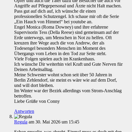
Opfer und auch die Täter dazu die Besucher die auch vor
Angriffe auf Pflegepersonal und Ärzte nicht Halt machen.
Pass gut auf dich auf, ich wünsche dir einen
professionellen Schutzengel. Ich schaue mir oft die Serie
„Ein Hauch von Himmel“ bei youtube an.
Engel Monica (Roma Downey) und ihre erfahrene
Supervisorin Tess (Della Reese) sind gemeinsam auf der
Erde unterwegs, um Menschen in Not zu helfen. Oft
kreuzen ihre Wege auch die von Andrew, der als
Todesengel besonders Menschen im Moment des
Übergangs vom Leben in den Tod zur Seite steht.
Viele Folgen spielen auch im Krankenhaus.
Ich wünsche Dir weiterhin viel Kraft und Gute Nerven für
Deinen Arbeitsalltag.
Meine Schwester wohnt schon seit über 50 Jahren in
Berlin Zehlendorf, sie meint es wäre wie auf dem Dorf,
und will dort bleiben.
Im Winter war der Bezirk allerdings vom Strom-Anschlag
betroffen.
Liebe Grüße von Conny
Antworten
Regula
am 30. Mai 2026 um 15:45
Schon gruselig, was abgeht. Einmal muss es doch mit den