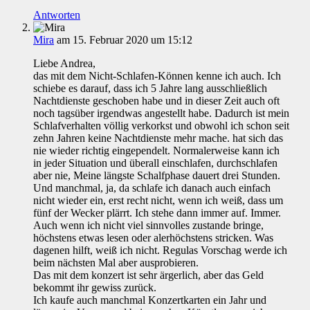
Antworten
Mira
am 15. Februar 2020 um 15:12
Liebe Andrea,
das mit dem Nicht-Schlafen-Können kenne ich auch. Ich
schiebe es darauf, dass ich 5 Jahre lang ausschließlich
Nachtdienste geschoben habe und in dieser Zeit auch oft
noch tagsüber irgendwas angestellt habe. Dadurch ist mein
Schlafverhalten völlig verkorkst und obwohl ich schon seit
zehn Jahren keine Nachtdienste mehr mache. hat sich das
nie wieder richtig eingependelt. Normalerweise kann ich
in jeder Situation und überall einschlafen, durchschlafen
aber nie, Meine längste Schalfphase dauert drei Stunden.
Und manchmal, ja, da schlafe ich danach auch einfach
nicht wieder ein, erst recht nicht, wenn ich weiß, dass um
fünf der Wecker plärrt. Ich stehe dann immer auf. Immer.
Auch wenn ich nicht viel sinnvolles zustande bringe,
höchstens etwas lesen oder alerhöchstens stricken. Was
dagenen hilft, weiß ich nicht. Regulas Vorschag werde ich
beim nächsten Mal aber ausprobieren.
Das mit dem konzert ist sehr ärgerlich, aber das Geld
bekommt ihr gewiss zurück.
Ich kaufe auch manchmal Konzertkarten ein Jahr und