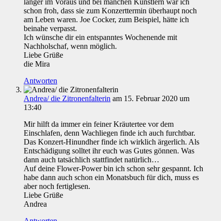
länger im Voraus und bei manchen Künstlern war ich
schon froh, dass sie zum Konzerttermin überhaupt noch
am Leben waren. Joe Cocker, zum Beispiel, hätte ich
beinahe verpasst.
Ich wünsche dir ein entspanntes Wochenende mit
Nachholschaf, wenn möglich.
Liebe Grüße
die Mira
Antworten
Andrea/ die Zitronenfalterin
am 15. Februar 2020 um
13:40
Mir hilft da immer ein feiner Kräutertee vor dem
Einschlafen, denn Wachliegen finde ich auch furchtbar.
Das Konzert-Hinundher finde ich wirklich ärgerlich. Als
Entschädigung solltet ihr euch was Gutes gönnen. Was
dann auch tatsächlich stattfindet natürlich…
Auf deine Flower-Power bin ich schon sehr gespannt. Ich
habe dann auch schon ein Monatsbuch für dich, muss es
aber noch fertiglesen.
Liebe Grüße
Andrea
Antworten