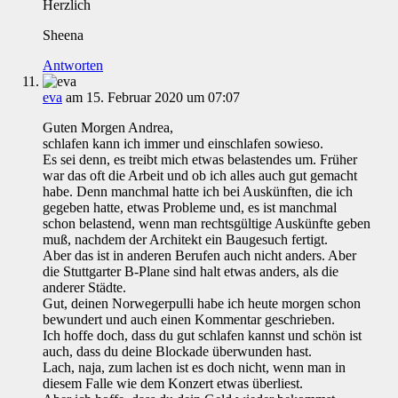
Herzlich
Sheena
Antworten
eva
am 15. Februar 2020 um 07:07
Guten Morgen Andrea,
schlafen kann ich immer und einschlafen sowieso.
Es sei denn, es treibt mich etwas belastendes um. Früher
war das oft die Arbeit und ob ich alles auch gut gemacht
habe. Denn manchmal hatte ich bei Auskünften, die ich
gegeben hatte, etwas Probleme und, es ist manchmal
schon belastend, wenn man rechtsgültige Auskünfte geben
muß, nachdem der Architekt ein Baugesuch fertigt.
Aber das ist in anderen Berufen auch nicht anders. Aber
die Stuttgarter B-Plane sind halt etwas anders, als die
anderer Städte.
Gut, deinen Norwegerpulli habe ich heute morgen schon
bewundert und auch einen Kommentar geschrieben.
Ich hoffe doch, dass du gut schlafen kannst und schön ist
auch, dass du deine Blockade überwunden hast.
Lach, naja, zum lachen ist es doch nicht, wenn man in
diesem Falle wie dem Konzert etwas überliest.