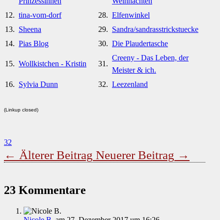
Prinzessinnen
Weihnachten
12.
tina-vom-dorf
28.
Elfenwinkel
13.
Sheena
29.
Sandra/sandrasstrickstuecke
14.
Pias Blog
30.
Die Plaudertasche
Creeny - Das Leben, der
15.
Wollkistchen - Kristin
31.
Meister & ich.
16.
Sylvia Dunn
32.
Leezenland
(Linkup closed)
32
←
Älterer Beitrag
Neuerer Beitrag
→
23 Kommentare
Nicole B.
am 27. Dezember 2017 um 16:26