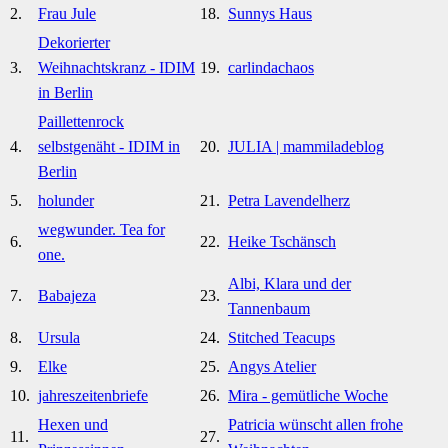
2.
Frau Jule
18.
Sunnys Haus
Dekorierter
3.
Weihnachtskranz - IDIM
19.
carlindachaos
in Berlin
Paillettenrock
4.
selbstgenäht - IDIM in
20.
JULIA | mammiladeblog
Berlin
5.
holunder
21.
Petra Lavendelherz
wegwunder. Tea for
6.
22.
Heike Tschänsch
one.
Albi, Klara und der
7.
Babajeza
23.
Tannenbaum
8.
Ursula
24.
Stitched Teacups
9.
Elke
25.
Angys Atelier
10.
jahreszeitenbriefe
26.
Mira - gemütliche Woche
Hexen und
Patricia wünscht allen frohe
11.
27.