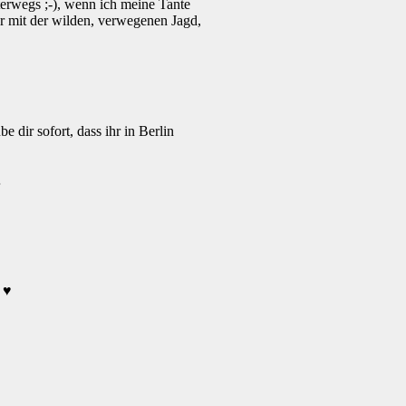
terwegs ;-), wenn ich meine Tante
er mit der wilden, verwegenen Jagd,
 dir sofort, dass ihr in Berlin
…
 ♥