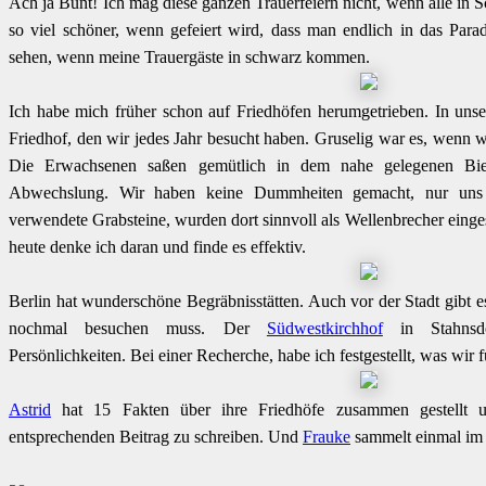
Ach ja Bunt! Ich mag diese ganzen Trauerfeiern nicht, wenn alle in
so viel schöner, wenn gefeiert wird, dass man endlich in das Parad
sehen, wenn meine Trauergäste in schwarz kommen.
Ich habe mich früher schon auf Friedhöfen herumgetrieben. In uns
Friedhof, den wir jedes Jahr besucht haben. Gruselig war es, wenn w
Die Erwachsenen saßen gemütlich in dem nahe gelegenen Bie
Abwechslung. Wir haben keine Dummheiten gemacht, nur uns 
verwendete Grabsteine, wurden dort sinnvoll als Wellenbrecher einge
heute denke ich daran und finde es effektiv.
Berlin hat wunderschöne Begräbnisstätten. Auch vor der Stadt gibt e
nochmal besuchen muss. Der
Südwestkirchhof
in Stahnsdo
Persönlichkeiten. Bei einer Recherche, habe ich festgestellt, was wir 
Astrid
hat 15 Fakten über ihre Friedhöfe zusammen gestellt u
entsprechenden Beitrag zu schreiben. Und
Frauke
sammelt einmal im