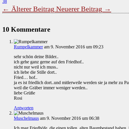
38
←
Älterer Beitrag
Neuerer Beitrag
→
10 Kommentare
Rumpelkammer
am 9. November 2016 um 09:23
sehr schön deine Bilder..
ich gehe ganz gerne auf den Friedhof..
nicht nur weil ich muss..
ich liebe die Stille dort..
Fried… hof..
ja es ist friedlich dort..und mitlerweile werden sie ja mehr zu Pa
weil die Gräber immer weniger werden..
liebe Grüße
Rosi
Antworten
Muschelmaus
am 9. November 2016 um 06:38
Ich mag Friedhöfe, die einen tollen, alten Baumbestand haben,