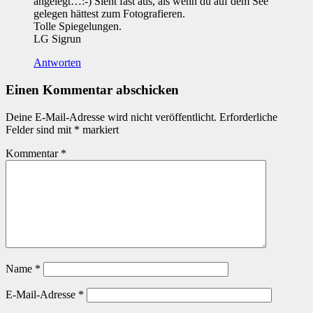
angelegt…:-) Sieht fast aus, als wenn du auf dem See
gelegen hättest zum Fotografieren.
Tolle Spiegelungen.
LG Sigrun
Antworten
Einen Kommentar abschicken
Deine E-Mail-Adresse wird nicht veröffentlicht.
Erforderliche
Felder sind mit
*
markiert
Kommentar
*
Name
*
E-Mail-Adresse
*