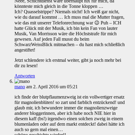
Neee, Schichtdienst wäre überhaupt nix für mich, da
könnteste mich gleich in die Tonne kloppen …
Ich? Quasselstrippe? Niemals nicht! Ich weiß gar nicht,
wie du darauf kommst … Ich muss mal die Mutter fragen,
wie das mit unserer Telefonrechnung war 😉 Puh – ICH
hatte Glück mit der Musik, ich bin kein Fan von lauter
Musik, Van Morrisson wäre die Höchststrafe für mich
gewesen. Auf jeden Fall musst du beim
SchwarzWeissBlick mitmachen – du hast mich schließlich
angestiftet!
Jetzt schlendere ich erstmal weiter, gibt ja noch mehr bei
dir zu lesen!
Antworten
mano
am 2. April 2016 um 05:21
ich finde der blutpflaumenzweig ist ein vollwertiger ersatz
für magnolienblüten! so zart und farblich entzückend! und
glaub mir, ich bewundere immer die magnolienzweige
anderer bloggerinnen, aber ich habe noch NIE hier in
diesem kaff (bs!) irgendwo einen solchen zweig in einem
blumenladen oder auf dem markt entdeckt! dabei hätte ich
auch so gern mal einen…
schöne geschichte wieder!!