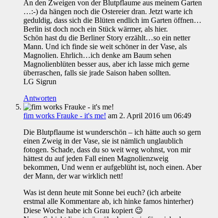
An den Zweigen von der Blutpflaume aus meinem Garten
…:-) da hängen noch die Ostereier dran. Jetzt warte ich
geduldig, dass sich die Blüten endlich im Garten öffnen…
Berlin ist doch noch ein Stück wärmer, als hier.
Schön hast du die Berliner Story erzählt…so ein netter
Mann. Und ich finde sie weit schöner in der Vase, als
Magnolien. Ehrlich…ich denke am Baum sehen
Magnolienblüten besser aus, aber ich lasse mich gerne
überraschen, falls sie jrade Saison haben sollten.
LG Sigrun
Antworten
fim works Frauke - it's me!
am 2. April 2016 um 06:49
Die Blutpflaume ist wunderschön – ich hätte auch so gern
einen Zweig in der Vase, sie ist nämlich unglaublich
fotogen. Schade, dass du so weit weg wohnst, von mir
hättest du auf jeden Fall einen Magnolienzweig
bekommen, Und wenn er aufgeblüht ist, noch einen. Aber
der Mann, der war wirklich nett!
Was ist denn heute mit Sonne bei euch? (ich arbeite
erstmal alle Kommentare ab, ich hinke famos hinterher)
Diese Woche habe ich Grau kopiert 😉