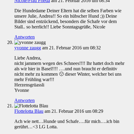
Nicole/Frau Frieda
am 21. Februar 2016 um 08:34
Die Hundedame Deiner Eltern hat die selben Farben wie
unsere Julie, Andrea!! So ein hübscher Hund ;)) Deine
Bilder sind entzückend, besonders die Schafe vor dem
Stall.. so herrlich!! Liebe Sonntagsgrüße, Nicole
Antworten
yvonne zaugg
am 21. Februar 2016 um 08:32
Liebe Andrea,
nicht jammern wegen des Schnees!!!! Ihr hattet doch mehr
als wir hier in Basel!!!! ….und nun braucht er definitiv
nicht mehr zu kommen 🙁 dieser Winter, welcher bei uns
mehr Frühling war!!!
Herzensgrüassli
Yvonne
Antworten
Flottelotta Blau
am 21. Februar 2016 um 08:29
Ach wie nett…Hunde und Schafe….für mich….ich bin
gerührt…<3 LG Lotta.