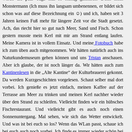
Monstermann (Ich muss ihn langsam umbenennen, er bildet sich
schon was auf diese Bezeichnung ein ☺) und ich, haben seit 3
Jahren keinen Fuß mehr für längere Zeit vor die Stadt gesetzt.
Ach, das riecht hier so gut nach Meer, Sand und Fisch. Schon
gestern musste mein Kerl mit mir am Strand entlang laufen.
Meine Kamera ist in vollem Einsatz. Und meine
Fotobuch
habe
ich zum üben auch mitgenommen. Wir hätten natürlich auch ins
Naturkundemuseum gehen können und uns
Tristan
anschauen.
Aber ich glaube, der ist noch länger da. Wir hätten auch zum
Kantinenlesen
in die „Alte Kantine“ der Kulturbrauerei gekonnt.
Da werden Kurzgeschichten vorgelesen. Schaut selber mal dort
vorbei. Ich genieße es jetzt einfach, meinen Kaffee auf der
Terrasse am Meer zu trinken und meinen Kerl nachher wieder
über den Strand zu schleifen. Vielleicht finden wir ein hübsches
Fischrestaurant. Und vielleicht gibt es auch noch einen
Sonnenuntergang. Mal sehen, wie sich das Wetter entwickelt.
Und was ist bei euch so los? Wenn das WLan passt, schaue ich
bei euch auch noch vorbei. Ich finde es immer wieder schön bei