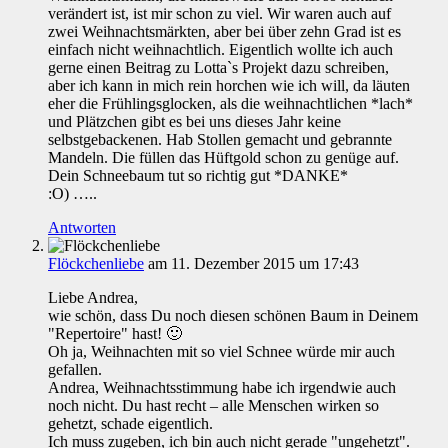
verändert ist, ist mir schon zu viel. Wir waren auch auf
zwei Weihnachtsmärkten, aber bei über zehn Grad ist es
einfach nicht weihnachtlich. Eigentlich wollte ich auch
gerne einen Beitrag zu Lotta`s Projekt dazu schreiben,
aber ich kann in mich rein horchen wie ich will, da läuten
eher die Frühlingsglocken, als die weihnachtlichen *lach*
und Plätzchen gibt es bei uns dieses Jahr keine
selbstgebackenen. Hab Stollen gemacht und gebrannte
Mandeln. Die füllen das Hüftgold schon zu genüge auf.
Dein Schneebaum tut so richtig gut *DANKE*
:O) …..
Antworten
Flöckchenliebe
am 11. Dezember 2015 um 17:43
Liebe Andrea,
wie schön, dass Du noch diesen schönen Baum in Deinem
"Repertoire" hast! 🙂
Oh ja, Weihnachten mit so viel Schnee würde mir auch
gefallen.
Andrea, Weihnachtsstimmung habe ich irgendwie auch
noch nicht. Du hast recht – alle Menschen wirken so
gehetzt, schade eigentlich.
Ich muss zugeben, ich bin auch nicht gerade "ungehetzt".