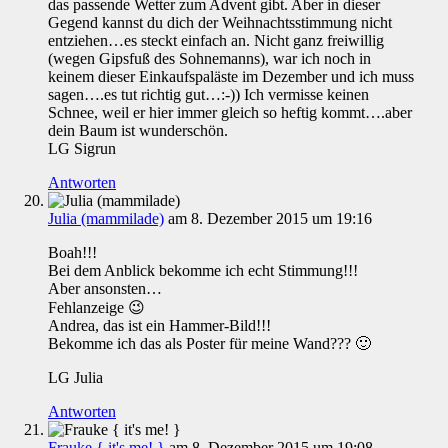
das passende Wetter zum Advent gibt. Aber in dieser
Gegend kannst du dich der Weihnachtsstimmung nicht
entziehen…es steckt einfach an. Nicht ganz freiwillig
(wegen Gipsfuß des Sohnemanns), war ich noch in
keinem dieser Einkaufspaläste im Dezember und ich muss
sagen….es tut richtig gut…:-)) Ich vermisse keinen
Schnee, weil er hier immer gleich so heftig kommt….aber
dein Baum ist wunderschön.
LG Sigrun
Antworten
Julia (mammilade)
am 8. Dezember 2015 um 19:16
Boah!!!
Bei dem Anblick bekomme ich echt Stimmung!!!
Aber ansonsten…
Fehlanzeige 😉
Andrea, das ist ein Hammer-Bild!!!
Bekomme ich das als Poster für meine Wand??? 🙂
LG Julia
Antworten
Frauke { it's me! }
am 8. Dezember 2015 um 19:08