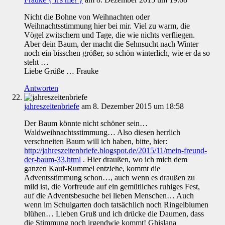
Nicht die Bohne von Weihnachten oder
Weihnachtsstimmung hier bei mir. Viel zu warm, die
Vögel zwitschern und Tage, die wie nichts verfliegen.
Aber dein Baum, der macht die Sehnsucht nach Winter
noch ein bisschen größer, so schön winterlich, wie er da so
steht …
Liebe Grüße … Frauke
Antworten
jahreszeitenbriefe
am 8. Dezember 2015 um 18:58
Der Baum könnte nicht schöner sein…
Waldweihnachtsstimmung… Also diesen herrlich
verschneiten Baum will ich haben, bitte, hier:
http://jahreszeitenbriefe.blogspot.de/2015/11/mein-freund-
der-baum-33.html
. Hier draußen, wo ich mich dem
ganzen Kauf-Rummel entziehe, kommt die
Adventsstimmung schon…, auch wenn es draußen zu
mild ist, die Vorfreude auf ein gemütliches ruhiges Fest,
auf die Adventsbesuche bei lieben Menschen… Auch
wenn im Schulgarten doch tatsächlich noch Ringelblumen
blühen… Lieben Gruß und ich drücke die Daumen, dass
die Stimmung noch irgendwie kommt! Ghislana