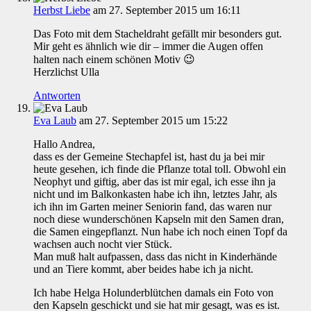
Herbst Liebe
am 27. September 2015 um 16:11
Das Foto mit dem Stacheldraht gefällt mir besonders gut.
Mir geht es ähnlich wie dir – immer die Augen offen
halten nach einem schönen Motiv 😉
Herzlichst Ulla
Antworten
Eva Laub
am 27. September 2015 um 15:22
Hallo Andrea,
dass es der Gemeine Stechapfel ist, hast du ja bei mir
heute gesehen, ich finde die Pflanze total toll. Obwohl ein
Neophyt und giftig, aber das ist mir egal, ich esse ihn ja
nicht und im Balkonkasten habe ich ihn, letztes Jahr, als
ich ihn im Garten meiner Seniorin fand, das waren nur
noch diese wunderschönen Kapseln mit den Samen dran,
die Samen eingepflanzt. Nun habe ich noch einen Topf da
wachsen auch nocht vier Stück.
Man muß halt aufpassen, dass das nicht in Kinderhände
und an Tiere kommt, aber beides habe ich ja nicht.
Ich habe Helga Holunderblütchen damals ein Foto von
den Kapseln geschickt und sie hat mir gesagt, was es ist.