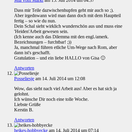
Mia vom Markt
am 15. Juli 2014 um 04:37
Dass mir Teile dazwischenhupfen geht mir auch so ;).
Aber irgednwann wird man dann doch mit dem Hauptteil
fertig – so wie du nun.
Dein Schal sieht wirklich wunderschön aus und muss eine
'Heiden'Arbeit gewesen sein.
(Ich kenne auch das Dilemma mit den engl./amerk.
Bezeichnungen – furchtbar! ;))
Ja, manchmal führen etliche Um-Wege nach Rom, aber
dann ist's geschafft.
Gratulation – und ein liebe HALLO von Gisa 🙂
Antworten
Posseliesje
am 14. Juli 2014 um 12:08
Wow, das sieht nach viel Arbeit aus! Aber es hat sich ja
gelohnt.
Ich wünsche Dir noch eine tolle Woche.
Liebste Grüße
Kerstin B.
Antworten
heikes-hobbyecke
am 14. Juli 2014 um 07:14