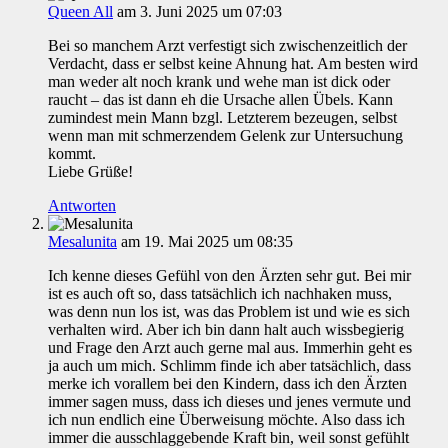
Queen All
am 3. Juni 2025 um 07:03
Bei so manchem Arzt verfestigt sich zwischenzeitlich der
Verdacht, dass er selbst keine Ahnung hat. Am besten wird
man weder alt noch krank und wehe man ist dick oder
raucht – das ist dann eh die Ursache allen Übels. Kann
zumindest mein Mann bzgl. Letzterem bezeugen, selbst
wenn man mit schmerzendem Gelenk zur Untersuchung
kommt.
Liebe Grüße!
Antworten
Mesalunita
am 19. Mai 2025 um 08:35
Ich kenne dieses Gefühl von den Ärzten sehr gut. Bei mir
ist es auch oft so, dass tatsächlich ich nachhaken muss,
was denn nun los ist, was das Problem ist und wie es sich
verhalten wird. Aber ich bin dann halt auch wissbegierig
und Frage den Arzt auch gerne mal aus. Immerhin geht es
ja auch um mich. Schlimm finde ich aber tatsächlich, dass
merke ich vorallem bei den Kindern, dass ich den Ärzten
immer sagen muss, dass ich dieses und jenes vermute und
ich nun endlich eine Überweisung möchte. Also dass ich
immer die ausschlaggebende Kraft bin, weil sonst gefühlt