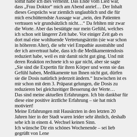
somit habe ich dies verneint. Das Ende vom Lied war,
dass „Frau Doktor“ mich am Abend anrief… Der Inhalt
dieses Gesprächs war ziemlich unglaublich und die für
mich erschütterndste Aussage war „nein, den Patienten
vertrauen wir grundsätzlich nicht…“ Da fehlten mir zwar
die Worte. Aber das bestätigte nur mein Gefühl, welches
ich schon seit längerer Zeit habe. Vor einiger Zeit gab es
dort mal eine wohltuende Vertretungsärztin (sie war schon
in höherem Alter), die sehr viel Empathie ausstrahlte und
der ich anvertraut habe, dass ich die Medikamentendosis
reduziert habe, weil es mir damit nicht gut ging. Und mit
deren Reaktion rechnete ich so gar nicht, aber sie sagte
„Sie sind die Expertin für ihren Körper und wenn sie das
Gefühl haben, Medikamente tun Ihnen nicht gut, dürfen
sie die Dosis natürlich jederzeit ändern.“ Inzwischen ist es
mir schon mit dem 3. Präparat gelungen, die Dosis zu
reduzieren bei gleichzeitiger Besserung der Werte…
Das sind meine aktuellen Erfahrungen. Ich bin dankbar für
diese eine positive ärztliche Erfahrung – sie hat mich
motiviert!
Meine Erfahrungen mit Hausärzten in den letzten 20
Jahren hier in der Stadt waren leider sehr ähnlich, deshalb
sehe ich in einem 4. Wechsel keinen Sinn.
Ich wünsche Dir ein schönes Wochenende – sei lieb
gegrüßt von Lene