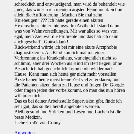
schrecklich und entwürdigend, man wird da behandelt wie
, nee, das wünsch ich meinem ärgsten Feind nicht. Schon
allein die Aufforderung „Machen Sie mal zehn
Kniebeugen“ ??? Ich hatte gerade einen akuten
Hexenschuss hinter mir, usw. Im Arztbericht stand dann
was von Wahnvorstellungen. Mir war alles so was von
egal, mein Ziel war die Frührente und das hab ich dann
auch geschafft. Gottseidank!
Rückwirkend würde ich bei mir eine akute Arztphobie
diagnostizieren. Als Kind kam ich mal mit einer
Verbrennung ins Krankenhaus, war eigentlich nicht so
schlimm, aber drei Wochen als Kind im Bett liegen, ohne
Besuch, ich hab gedacht ich komme nie wieder nach
Hause. Kann man sich heute gar nicht mehr vorstellen.
Ärzte haben heute meist keine Zeit viel zu erklären, und
die Patienten sitzen dann zu Hause und fragen Dr. Google
oder fragen jeden der vorbeikommt, ob man das nun hören
will oder nicht.
Das es bei deiner Arbeitsstelle Supervision gibt, finde ich
sehr gut, das sollte überall angeboten werden.
Bleib gesund und Stricken und Lesen und Lachen ist die
beste Medizin.
Liebe Grüße von Conny
Antworten