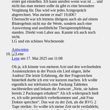
erster gut einstellen. Ich kann anrufen wenn was ist … und
nicht das man meinen sollte da gibt es eine besondere
Vergütung für. Das wird wie jedes Arztgespräch
abgerechnet. Was meinte er mal? 19,60€?
Überrascht war ich letztens übrigens auch als auf einem
Blutergebnis nicht nur die Werte, sondern auch eine
Auswertung und ausführliche Therapieempfehlung
standen. Direkt vom Labor aus. Kannte ich auch noch
nicht.
LG und ein schönes Wochenende
Antworten
Lene
am 17. Mai 2025 um 11:08
Oh ja, ich könnte von meinem Arzt und den wechselnden
Assistenzärzten in der Praxis ein Lied singen, liebe
Andrea! Die letzte Erfahrung, die ihre Fragezeichen
hinterließ durfte ich erst vor kurzem machen. Ich wollte
eigentlich nur telefonisch eine Packung Tabletten
nachbestellen und bekam die Antwort: „Nein, sie haben
bereits 2 Packungen erhalten!“ Als ich widersprach hieß
es, ich solle persönlich vorbeikommen und „mit Frau
Doktor sprechen“. Das war zu der Zeit, als die BVG 2
Tage streikte. So wollte ich meine Zeit nicht verdaddeln,