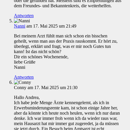
oder die gefunden hat. Meistens sind es Empfehlungen aus
dem Freundes- und Bekanntenkreis, die weiterhelfen.
Antworten
Nanni
am 17. Mai 2025 um 21:49
Bei meinem Arzt fühlt man sich schon ein bisschen
geheilt, wenn man aus der Praxis rauskommt. Er hört zu,
überlegt, erklärt und fragt, was er mir noch Gutes tun
kann! Ist das nicht schön?
Dir ein schönes Wochenende,
liebe Grüße
Nanni
Antworten
Conny
am 17. Mai 2025 um 21:30
Hallo Andrea,
Ich habe jede Menge Ärzte kennengelernt, als ich in
Erwerbsminderungsrente kam, ist schon einige Jahre her,
aber da könnte ich heute noch heulen, wenn ich nur daran
denke. Ich war immer froh wenn ich da wieder raus war,
mein Hausarzt hat mir immer gut zugeredet, ja da müssen
sie jetzt durch. Ein Besuch beim Amtsarzt ist echt