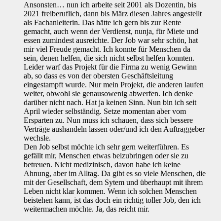
Ansonsten… nun ich arbeite seit 2001 als Dozentin, bis
2021 freiberuflich, dann bis März diesen Jahres angestellt
als Fachanleiterin. Das hätte ich gern bis zur Rente
gemacht, auch wenn der Verdienst, nunja, für Miete und
essen zumindest ausreichte. Der Job war sehr schön, hat
mir viel Freude gemacht. Ich konnte für Menschen da
sein, denen helfen, die sich nicht selbst helfen konnten.
Leider warf das Projekt für die Firma zu wenig Gewinn
ab, so dass es von der obersten Geschäftsleitung
eingestampft wurde. Nur mein Projekt, die anderen laufen
weiter, obwohl sie genausowenig abwerfen. Ich denke
darüber nicht nach. Hat ja keinen Sinn. Nun bin ich seit
April wieder selbständig. Setze momentan aber vom
Ersparten zu. Nun muss ich schauen, dass sich bessere
Verträge aushandeln lassen oder/und ich den Auftraggeber
wechsle.
Den Job selbst möchte ich sehr gern weiterführen. Es
gefällt mir, Menschen etwas beizubringen oder sie zu
betreuen. Nicht medizinisch, davon habe ich keine
Ahnung, aber im Alltag. Da gibt es so viele Menschen, die
mit der Gesellschaft, dem Sytem und überhaupt mit ihrem
Leben nicht klar kommen. Wenn ich solchen Menschen
beistehen kann, ist das doch ein richtig toller Job, den ich
weitermachen möchte. Ja, das reicht mir.