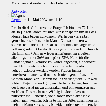
Menschenarzt mutierte….das Leben ist schön!
Antworten
Agnes
am 11. Mai 2024 um 11:10
Reicht dir das? Interessante Frage. Ich bin jetzt 72 Jahre
alt. In jungen Jahren mussten wir sehr sparen um uns das
kleine Haus bauen zu können. Wir haben viel selbst
gemacht, besonders mein Mann. Nur so konnten wir
sparen. Ich habe 10 Jahre als kaufmännische Angestellte
voll mitgearbeitet bis die Kinder geboren wurden. Danach
bin ich nach 7 Jahren wieder angefangen zu arbeiten,
allerdings immer 50% und später 75%. Habe für die
Kinder genäht, Gemüse im Garten angebaut, eingekocht
usw. Hätte später auch ein besseres Gehalt verdient
gehabt…..leider werden/wurden Frauen immer
unterbezahlt, auch weil man sich nicht getraut hat…. Nun
ist mein Mann vor 2 Jahren tödlich verunglückt. Nur weil
ich/wir Eigentum und gut gewirtschaftet haben, bin ich in
der Lage das Haus zu unterhalten und einigermaßen gut
zu leben. Das reicht mir. Wichtig ist doch, dass man
zufrieden ist. Sicherlich, viele haben mehr, aber viele
haben auch weniger. Ich hatte mir das Alter zusammen mit
meinem Mann vorgestellt, ist leider anders gekommen. Ich