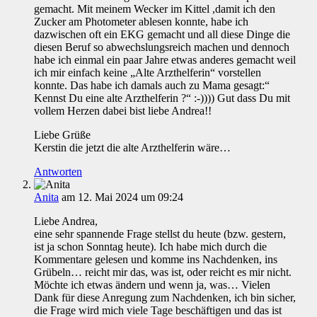
gemacht. Mit meinem Wecker im Kittel ,damit ich den
Zucker am Photometer ablesen konnte, habe ich
dazwischen oft ein EKG gemacht und all diese Dinge die
diesen Beruf so abwechslungsreich machen und dennoch
habe ich einmal ein paar Jahre etwas anderes gemacht weil
ich mir einfach keine „Alte Arzthelferin“ vorstellen
konnte. Das habe ich damals auch zu Mama gesagt:“
Kennst Du eine alte Arzthelferin ?“ :-)))) Gut dass Du mit
vollem Herzen dabei bist liebe Andrea!!
Liebe Grüße
Kerstin die jetzt die alte Arzthelferin wäre…
Antworten
Anita
am 12. Mai 2024 um 09:24
Liebe Andrea,
eine sehr spannende Frage stellst du heute (bzw. gestern,
ist ja schon Sonntag heute). Ich habe mich durch die
Kommentare gelesen und komme ins Nachdenken, ins
Grübeln… reicht mir das, was ist, oder reicht es mir nicht.
Möchte ich etwas ändern und wenn ja, was… Vielen
Dank für diese Anregung zum Nachdenken, ich bin sicher,
die Frage wird mich viele Tage beschäftigen und das ist