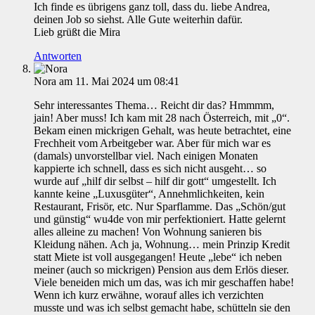
Ich finde es übrigens ganz toll, dass du. liebe Andrea,
deinen Job so siehst. Alle Gute weiterhin dafür.
Lieb grüßt die Mira
Antworten
Nora
am 11. Mai 2024 um 08:41
Sehr interessantes Thema… Reicht dir das? Hmmmm,
jain! Aber muss! Ich kam mit 28 nach Österreich, mit „0“.
Bekam einen mickrigen Gehalt, was heute betrachtet, eine
Frechheit vom Arbeitgeber war. Aber für mich war es
(damals) unvorstellbar viel. Nach einigen Monaten
kappierte ich schnell, dass es sich nicht ausgeht… so
wurde auf „hilf dir selbst – hilf dir gott“ umgestellt. Ich
kannte keine „Luxusgüter“, Annehmlichkeiten, kein
Restaurant, Frisör, etc. Nur Sparflamme. Das „Schön/gut
und günstig“ wu4de von mir perfektioniert. Hatte gelernt
alles alleine zu machen! Von Wohnung sanieren bis
Kleidung nähen. Ach ja, Wohnung… mein Prinzip Kredit
statt Miete ist voll ausgegangen! Heute „lebe“ ich neben
meiner (auch so mickrigen) Pension aus dem Erlös dieser.
Viele beneiden mich um das, was ich mir geschaffen habe!
Wenn ich kurz erwähne, worauf alles ich verzichten
musste und was ich selbst gemacht habe, schütteln sie den