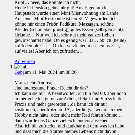
Kopf… neee, das könnte ich nicht.
Heute in Pension gehts mir gut! Aus Eigentum in
Hauptstadt wurde einen Mini-Mietwohnung am Lande.
Aus einer Mini-Rosthaube ist ein SUV geworden, ich
gönne mir einen Frisör, Pediküre, Massagen, schöne
Kleider (schön aber günstig), gutes Essen (selbsgemacht),
Urlaube… Nur weil ich sehr gut mein ganzes Leben
gewirtschaftet habe. Ob es genug war? Ja… ob ich (heute)
zufrieden bin? Ja… Ob ich verzichten musste/muss? Ja,
auf vieles! Aber ich bin zufrieden…
Antworten
Gabi
am 11. Mai 2024 um 08:26
Moin, liebe Andrea,
eine interessante Frage: Reicht dir das?
Ich kann sie mit JA beantworten, ich bin fast 60, aber noch
immer gehe ich gerne zur Arbeit, Hektik und Stress in der
Praxis sind mehr geworden…da kann ich dir nur
zustimmen, aber trotzdem JA, allerdings…wenn ich mein
Hobby nicht hätte, oder nicht mehr Rad fahren könnte…
dann würde das Ganze vielleicht anders aussehen.
Also ich bin zufrieden und dankbar mit dem was ich habe
und dass mich die Stürme meines Lebens nicht davon