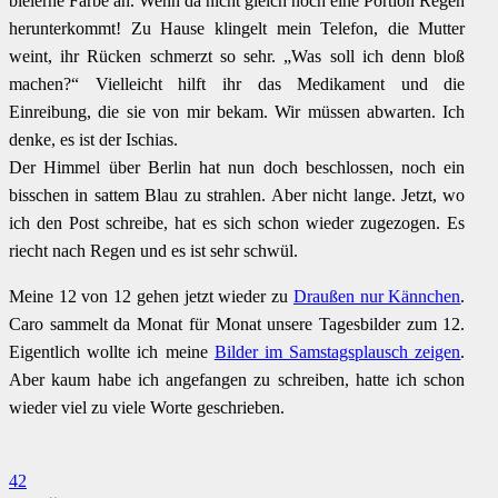
bleierne Farbe an. Wenn da nicht gleich noch eine Portion Regen
herunterkommt! Zu Hause klingelt mein Telefon, die Mutter
weint, ihr Rücken schmerzt so sehr. „Was soll ich denn bloß
machen?“ Vielleicht hilft ihr das Medikament und die
Einreibung, die sie von mir bekam. Wir müssen abwarten. Ich
denke, es ist der Ischias.
Der Himmel über Berlin hat nun doch beschlossen, noch ein
bisschen in sattem Blau zu strahlen. Aber nicht lange. Jetzt, wo
ich den Post schreibe, hat es sich schon wieder zugezogen. Es
riecht nach Regen und es ist sehr schwül.
Meine 12 von 12 gehen jetzt wieder zu
Draußen nur Kännchen
.
Caro sammelt da Monat für Monat unsere Tagesbilder zum 12.
Eigentlich wollte ich meine
Bilder im Samstagsplausch zeigen
.
Aber kaum habe ich angefangen zu schreiben, hatte ich schon
wieder viel zu viele Worte geschrieben.
42