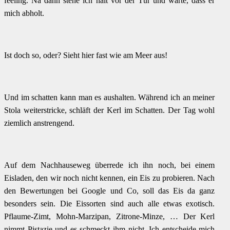
feeling. Na dann stehe ich halt vor der Tür und warte, dass er
mich abholt.
Ist doch so, oder? Sieht hier fast wie am Meer aus!
Und im schatten kann man es aushalten. Während ich an meiner
Stola weiterstricke, schläft der Kerl im Schatten. Der Tag wohl
ziemlich anstrengend.
Auf dem Nachhauseweg überrede ich ihn noch, bei einem
Eisladen, den wir noch nicht kennen, ein Eis zu probieren. Nach
den Bewertungen bei Google und Co, soll das Eis da ganz
besonders sein. Die Eissorten sind auch alle etwas exotisch.
Pflaume-Zimt, Mohn-Marzipan, Zitrone-Minze, … Der Kerl
nimmt Pistazie und es schmeckt ihm nicht. Ich entscheide mich