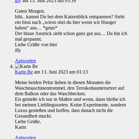
illy
am 13. Juni 2023 um 05:39
Guten Morgen,
hihi.. kannst Du bei dem Katzenblick entspannen? Sieht
ein bissi nach „wieso sitzt du hier wenn wir Hunger
haben“ aus… *grins*
Der blaue Anstrick sieht schon ganz gut aus… Da bin ich
mal gespannt.
Liebe Grüße von hier
illy
Antworten
Karin Be
am 13. Juni 2023 um 01:13
Meine beiden Pelze lieben in diesen Monaten die
Waschmaschinentrommel, den Terrakottauntersetzer auf
dem Balkon oder das Waschbecken.
Eis genieße ich nur in Maßen und wenn, dann bleibe ich
bei meinen Lieblingssorten. Keine Experimente, sondern
Luxus genießen und hoffen, dass danach nicht die
Gesundheit muckt.
Liebe Grüße,
Karin
Antworten