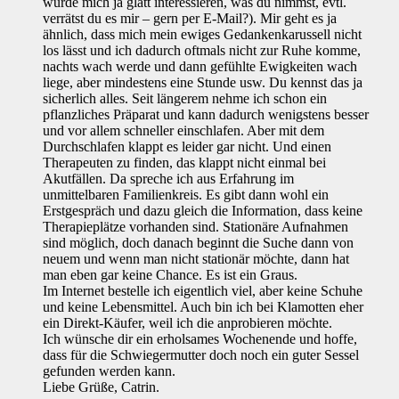
würde mich ja glatt interessieren, was du nimmst, evtl.
verrätst du es mir – gern per E-Mail?). Mir geht es ja
ähnlich, dass mich mein ewiges Gedankenkarussell nicht
los lässt und ich dadurch oftmals nicht zur Ruhe komme,
nachts wach werde und dann gefühlte Ewigkeiten wach
liege, aber mindestens eine Stunde usw. Du kennst das ja
sicherlich alles. Seit längerem nehme ich schon ein
pflanzliches Präparat und kann dadurch wenigstens besser
und vor allem schneller einschlafen. Aber mit dem
Durchschlafen klappt es leider gar nicht. Und einen
Therapeuten zu finden, das klappt nicht einmal bei
Akutfällen. Da spreche ich aus Erfahrung im
unmittelbaren Familienkreis. Es gibt dann wohl ein
Erstgespräch und dazu gleich die Information, dass keine
Therapieplätze vorhanden sind. Stationäre Aufnahmen
sind möglich, doch danach beginnt die Suche dann von
neuem und wenn man nicht stationär möchte, dann hat
man eben gar keine Chance. Es ist ein Graus.
Im Internet bestelle ich eigentlich viel, aber keine Schuhe
und keine Lebensmittel. Auch bin ich bei Klamotten eher
ein Direkt-Käufer, weil ich die anprobieren möchte.
Ich wünsche dir ein erholsames Wochenende und hoffe,
dass für die Schwiegermutter doch noch ein guter Sessel
gefunden werden kann.
Liebe Grüße, Catrin.