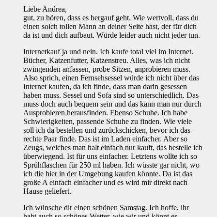
Liebe Andrea,
gut, zu hören, dass es bergauf geht. Wie wertvoll, dass du
einen solch tollen Mann an deiner Seite hast, der für dich
da ist und dich aufbaut. Würde leider auch nicht jeder tun.
Internetkauf ja und nein. Ich kaufe total viel im Internet.
Bücher, Katzenfutter, Katzenstreu. Alles, was ich nicht
zwingenden anfassen, probe Sitzen, anprobieren muss.
Also sprich, einen Fernsehsessel würde ich nicht über das
Internet kaufen, da ich finde, dass man darin gesessen
haben muss. Sessel und Sofa sind so unterschiedlich. Das
muss doch auch bequem sein und das kann man nur durch
Ausprobieren herausfinden. Ebenso Schuhe. Ich habe
Schwierigkeiten, passende Schuhe zu finden. Wie viele
soll ich da bestellen und zurückschicken, bevor ich das
rechte Paar finde. Das ist im Laden einfacher. Aber so
Zeugs, welches man halt einfach nur kauft, das bestelle ich
überwiegend. Ist für uns einfacher. Letztens wollte ich so
Sprühflaschen für 250 ml haben. Ich wüsste gar nicht, wo
ich die hier in der Umgebung kaufen könnte. Da ist das
große A einfach einfacher und es wird mir direkt nach
Hause geliefert.
Ich wünsche dir einen schönen Samstag. Ich hoffe, ihr
habt auch so schönes Wetter, wie wir und könnt es