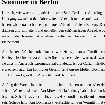
Sommer in Berlin
Herrlich, wie warm es gerade in unserer Stadt Berlin ist. Allerdings
Übergang zwischen den Jahreszeiten. Aber ich nehme auch was 
hatten wir sogar schon einen langen Abend auf dem Balkon. Der 
draußen und schnattern und genießen den schönen lauen Abend. Auch 
mehr in den Räumen. Alle sitzen draußen und tanken Sonne. In 
Plätze mehr…
Am letzten Wochenende hatten wir ein spontanes Familientre
Nachwuchskünstler waren da. Früher, als sie so klein waren, da war 
sie alles in Anspruch genommen haben. Heute, ist der Garten wirklich
erwachsen sind. Ein komisches Gefühl, fand unsere Mutter. Doch saß
am Tisch und genoß die Aussichten auf die Enkel.
Anfang der Woche habe ich ein „bisschen“ arbeiten müssen. Aber de
schöne Wetter auskosten. Am Mittwoch Nachmittag habe ich einen kl
besucht. Schaffte es aber nicht, zu zwei Freundinnen, die mich z
sehr Schade fand. Am Donnerstag verbrachte ich den Vormittag mi