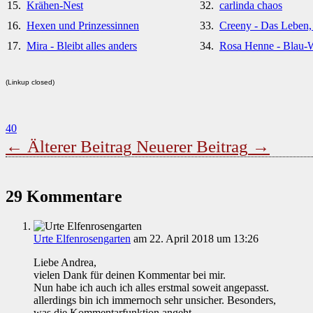
15.
Krähen-Nest
32.
carlinda chaos
16.
Hexen und Prinzessinnen
33.
Creeny - Das Leben, 
17.
Mira - Bleibt alles anders
34.
Rosa Henne - Blau-
(Linkup closed)
40
←
Älterer Beitrag
Neuerer Beitrag
→
29 Kommentare
Urte Elfenrosengarten
am 22. April 2018 um 13:26
Liebe Andrea,
vielen Dank für deinen Kommentar bei mir.
Nun habe ich auch ich alles erstmal soweit angepasst.
allerdings bin ich immernoch sehr unsicher. Besonders,
was die Kommentarfunktion angeht.