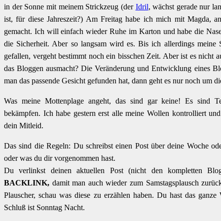
in der Sonne mit meinem Strickzeug (der
Idril
, wächst gerade nur l
ist, für diese Jahreszeit?) Am Freitag habe ich mich mit Magda
gemacht. Ich will einfach wieder Ruhe im Karton und habe die Nas
die Sicherheit. Aber so langsam wird es. Bis ich allerdings meine 
gefallen, vergeht bestimmt noch ein bisschen Zeit. Aber ist es nicht 
das Bloggen ausmacht? Die Veränderung und Entwicklung eines Blo
man das passende Gesicht gefunden hat, dann geht es nur noch um die
Was meine Mottenplage angeht, das sind gar keine! Es sind Tep
bekämpfen. Ich habe gestern erst alle meine Wollen kontrolliert und
dein Mitleid.
Das sind die Regeln: Du schreibst einen Post über deine Woche od
oder was du dir vorgenommen hast.
Du verlinkst deinen aktuellen Post (nicht den kompletten Blo
BACKLINK,
damit man auch wieder zum Samstagsplausch zurück
Plauscher, schau was diese zu erzählen haben. Du hast das ganze 
Schluß ist Sonntag Nacht.