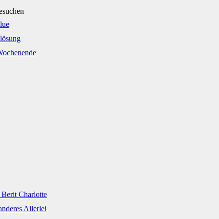
besuchen
lue
flösung
 Wochenende
 Berit Charlotte
nderes Allerlei