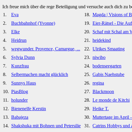
Ich freue mich über die rege Beteiligung und versuche auch dich zu 
1.
Eva
18.
Magda | Visions of B
2.
Buchbahnhof (Yvonne)
19.
Eier-Rätsel - Die Au
3.
Elke
20.
Schaf mit Schal am
4.
Heidrun
21.
heidekind
5.
wegwunder. Provence, Camargue, ...
22.
Ulrikes Smaating
6.
Sylvia Dunn
23.
niwibo
7.
Kunzfrau
24.
bodenseegarten
8.
Selbermachen macht glücklich
25.
Gabis Naehstube
9.
Sunnys Haus
26.
regina
10.
PiasBlog
27.
Blackmoon
11.
holunder
28.
Le monde de Kitchi
12.
Bienenelfe Kerstin
29.
Heike T.
13.
Babajeza
30.
Muttertage im April -
14.
Shakshuka mit Bohnen und Petersilie
31.
Catrins Hobbys und a