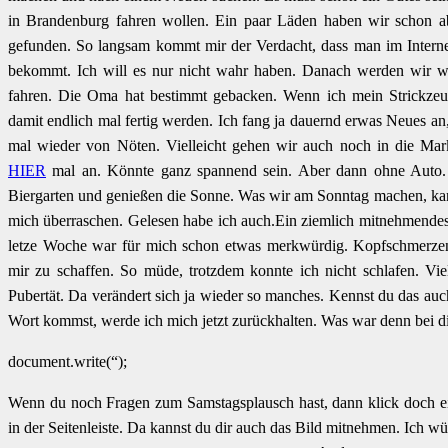
in Brandenburg fahren wollen. Ein paar Läden haben wir schon ab
gefunden. So langsam kommt mir der Verdacht, dass man im Interne
bekommt. Ich will es nur nicht wahr haben. Danach werden wir w
fahren. Die Oma hat bestimmt gebacken. Wenn ich mein Strickze
damit endlich mal fertig werden. Ich fang ja dauernd erwas Neues 
mal wieder von Nöten. Vielleicht gehen wir auch noch in die Ma
HIER
mal an. Könnte ganz spannend sein. Aber dann ohne Auto. 
Biergarten und genießen die Sonne. Was wir am Sonntag machen, kann
mich überraschen. Gelesen habe ich auch.Ein ziemlich mitnehmende
letze Woche war für mich schon etwas merkwürdig. Kopfschmerze
mir zu schaffen. So müde, trotzdem konnte ich nicht schlafen. Viel
Pubertät. Da verändert sich ja wieder so manches. Kennst du das au
Wort kommst, werde ich mich jetzt zurückhalten. Was war denn bei di
document.write(“);
Wenn du noch Fragen zum Samstagsplausch hast, dann klick doch ei
in der Seitenleiste. Da kannst du dir auch das Bild mitnehmen. Ich w