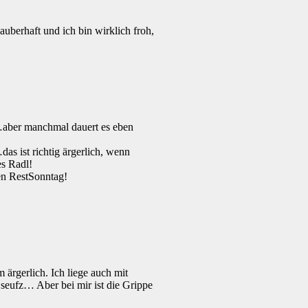
auberhaft und ich bin wirklich froh,
i…aber manchmal dauert es eben
as ist richtig ärgerlich, wenn
es Radl!
en RestSonntag!
m ärgerlich. Ich liege auch mit
eufz… Aber bei mir ist die Grippe