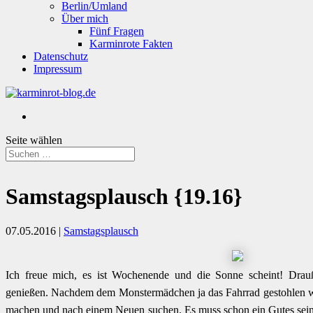
Berlin/Umland
Über mich
Fünf Fragen
Karminrote Fakten
Datenschutz
Impressum
Seite wählen
Samstagsplausch {19.16}
07.05.2016
|
Samstagsplausch
Ich freue mich, es ist Wochenende und die Sonne scheint! Drau
genießen. Nachdem dem Monstermädchen ja das Fahrrad gestohlen 
machen und nach einem Neuen suchen. Es muss schon ein Gutes sein