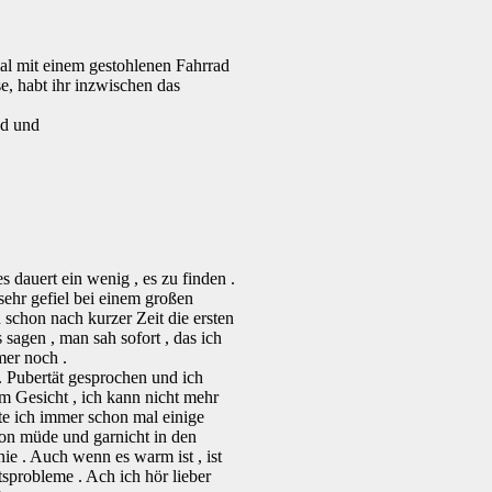
mal mit einem gestohlenen Fahrrad
se, habt ihr inzwischen das
nd und
s dauert ein wenig , es zu finden .
sehr gefiel bei einem großen
h schon nach kurzer Zeit die ersten
 sagen , man sah sofort , das ich
mer noch .
2. Pubertät gesprochen und ich
im Gesicht , ich kann nicht mehr
tte ich immer schon mal einige
von müde und garnicht in den
e . Auch wenn es warm ist , ist
probleme . Ach ich hör lieber