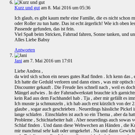
Kurz und gut
am 8. Mai 2016 um 05:36
Ich glaub, es gibt kaum mehr eine Familie, die es nicht schon 
oder Roller zu tun hatte. Das ist echt ärgerlich! Wie ich oben le
Passende gefunden, das ist fein.
Viel Spaß beim Stricken, Fahrrad fahren, Sonne tanken, und u
Alles Liebe Babsy
Antworten
Jani
am 7. Mai 2016 um 17:01
Liebe Andrea ,
da wird sich schon ein neues gutes Rad finden . Ich kenn das , e
Ich hatte die Geduld verloren und dann eines , was mir optisch 
Discounter gekauft . Die Freude lies schnell nach , weil es doc
Mängel aufwies . In der Fahrradwerkstatt brauchte ich garnichts
kein Rad aus dem Fachhandel hab . Tja , aber mir gefällt es im
Ich musste ja schmunzeln , ich hab auch erst kürzlich von der 
glaube , sogar auch geschrieben . Neuerdings hässliche Pickel 
lange schlafen . Einschlafen ist auch so ein Thema , aber da ha
Probleme , Schichtarbeiter halt . Aber neuerdings auch sowas 
Schlaf finden . Und dann diese Wehwechen an Händen , die Kni
mir manchmal sehr kalt oder umgekehrt . Na und dann Gewichts