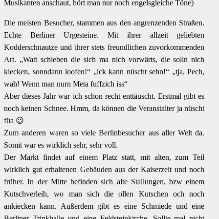
Musikanten anschaut, hört man nur noch engelsgleiche Töne)
Die meisten Besucher, stammen aus den angrenzenden Straßen.
Echte Berliner Urgesteine. Mit ihrer allzeit geliebten
Kodderschnautze und ihrer stets freundlichen zuvorkommenden
Art. „Watt schieben die sich ma nich vorwärts, die solln nich
kiecken, sonndann loofen!“ „ick kann nüscht sehn!“ „tja, Pech,
wah! Wenn man nurn Meta fuffzich iss“
Aber dieses Jahr war ich schon recht enttäuscht. Erstmal gibt es
noch keinen Schnee. Hmm, da können die Veranstalter ja nüscht
füa 😉
Zum anderen waren so viele Berlinbesucher aus aller Welt da.
Somit war es wirklich sehr, sehr voll.
Der Markt findet auf einem Platz statt, mit alten, zum Teil
wirklich gut erhaltenen Gebäuden aus der Kaiserzeit und noch
früher. In der Mitte befinden sich alte Stallungen, bzw einem
Kutschverleih, wo man sich die ollen Kutschen och noch
ankiecken kann. Außerdem gibt es eine Schmiede und eine
Berliner Trinkhalle und eine Feldsteinkirche. Sollte mal nicht