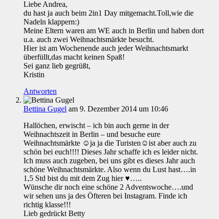
Liebe Andrea,
du hast ja auch beim 2in1 Day mitgemacht.Toll,wie die
Nadeln klappern:)
Meine Eltern waren am WE auch in Berlin und haben dort
u.a. auch zwei Weihnachtsmärkte besucht.
Hier ist am Wochenende auch jeder Weihnachtsmarkt
überfüllt,das macht keinen Spaß!
Sei ganz lieb gegrüßt,
Kristin
Antworten
Bettina Gugel
am 9. Dezember 2014 um 10:46
Hallöchen, erwischt – ich bin auch gerne in der
Weihnachtszeit in Berlin – und besuche eure
Weihnachtsmärkte ☺ja ja die Turisten☺ist aber auch zu
schön bei euch!!!! Dieses Jahr schaffe ich es leider nicht.
Ich muss auch zugeben, bei uns gibt es dieses Jahr auch
schöne Weihnachtsmärkte. Also wenn du Lust hast….in
1,5 Std bist du mit dem Zug hier ♥…..
Wünsche dir noch eine schöne 2 Adventswoche….und
wir sehen uns ja des Öfteren bei Instagram. Finde ich
richtig klasse!!!
Lieb gedrückt Betty