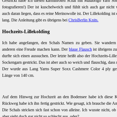
Gestrickt habe ich diesen karminroten Schal mit Malabrigo Yarn Soc
fotografieren!) Der ist kuschelweich und fühlt sich auch gar nicht
auch daran liegen, dass es reine Merinowolle ist. Der Lillekolding ist
lang. Die Anleitung gibt es übrigens bei
ChrisBerlin Knits.
Hochzeits-Lillekolding
Ich habe angefangen, den Schals Namen zu geben. Sie wandern ü
anderen eine Freude machen kann. Der
blaue Flausch
ist übrigens z
durfte sich einen aussuchen. Der letzte heißt also der Hochzeits-Lill
Sockengarn gestrickt. Das ist aber auch so weich und flauschig, das
Der wurde aus Lang Yarns Super Soxx Cashmere Color 4 ply gestr
Länge von 140 cm.
Auf dem Hinweg zur Hochzeit an den Bodensee habe ich diese K
Rückweg habe ich ihn fertig gestrickt. Wie gesagt, ich brauche die A
Die Schals stricken sich fast schon von alleine. Ich wusste nicht, o
aber sieht doch gar nicht so schlecht aus, oder?