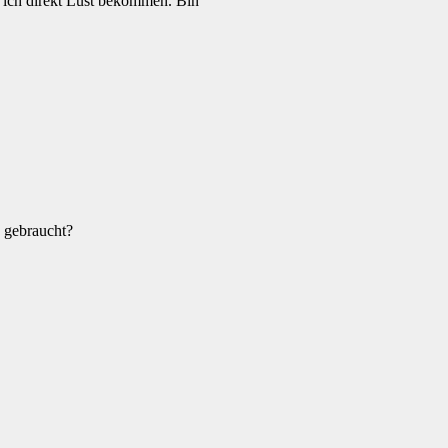
e ich direkt Lust bekommen. Bin
 gebraucht?