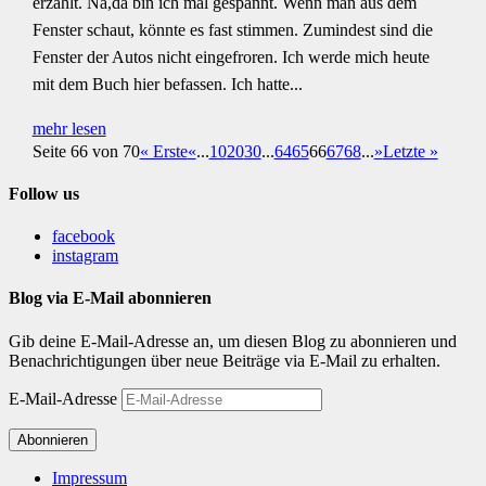
erzählt. Na,da bin ich mal gespannt. Wenn man aus dem
Fenster schaut, könnte es fast stimmen. Zumindest sind die
Fenster der Autos nicht eingefroren. Ich werde mich heute
mit dem Buch hier befassen. Ich hatte...
mehr lesen
Seite 66 von 70
« Erste
«
...
10
20
30
...
64
65
66
67
68
...
»
Letzte »
Follow us
facebook
instagram
Blog via E-Mail abonnieren
Gib deine E-Mail-Adresse an, um diesen Blog zu abonnieren und
Benachrichtigungen über neue Beiträge via E-Mail zu erhalten.
E-Mail-Adresse
Abonnieren
Impressum